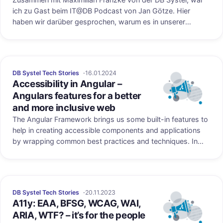
ich zu Gast beim IT@DB Podcast von Jan Götze. Hier
haben wir darüber gesprochen, warum es in unserer
zunehmend digitalisierten Welt von entscheidender
Bedeutung ist, dass wir die Prinzipien der digitalen
Barrierefreiheit fest in unserer Gestaltung und Entwicklung
von digitalen Produkten verankern. Barrierefreiheit geht weit
DB Systel Tech Stories
16.01.2024
über bloße Compliance hinaus – es ist die Grundlage für
Accessibility in Angular –
eine inklusive und gerechte Online-Erfahrung!
Veröffentlicht au
Angulars features for a better
and more inclusive web
The Angular Framework brings us some built-in features to
help in creating accessible components and applications
by wrapping common best practices and techniques. In
this talk at the Angular Berlin Meetup, I presented these
concepts and features.
DB Systel Tech Stories
20.11.2023
A11y: EAA, BFSG, WCAG, WAI,
Veröffentlicht au
ARIA, WTF? – it’s for the people