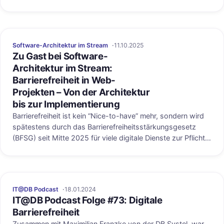
practical techniques and tools.
Software-Architektur im Stream
11.10.2025
Veröffentlicht au
Zu Gast bei Software-
Architektur im Stream:
Barrierefreiheit in Web-
Projekten – Von der Architektur
bis zur Implementierung
Barrierefreiheit ist kein “Nice-to-have” mehr, sondern wird
spätestens durch das Barrierefreiheitsstärkungsgesetz
(BFSG) seit Mitte 2025 für viele digitale Dienste zur Pflicht.
Doch wie integriert man Accessibility erfolgreich in moderne
Web-Architekturen? In diesem Stream diskutiere ich
zusammen mit Maximilian Franzke und Ralf D. Müller, wie sie
barrierefreie Web-Anwendungen entwickeln – von der
IT@DB Podcast
18.01.2024
strategischen Architekturentscheidung bis zur praktischen
IT@DB Podcast Folge #73: Digitale
Umsetzung.
Barrierefreiheit
Zusammen mit Maximilian Franzke von der DB Systel, war