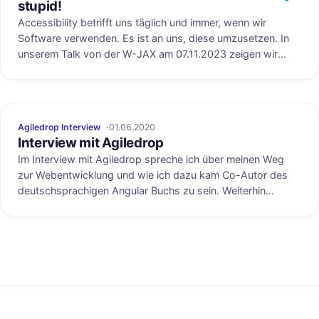
stupid!
Accessibility betrifft uns täglich und immer, wenn wir
Software verwenden. Es ist an uns, diese umzusetzen. In
unserem Talk von der W-JAX am 07.11.2023 zeigen wir
euch, wie ihr eure Webanwendungen von Beginn an mit
einfachen Mitteln zu einem hohen Grad barrierefrei gestaltet
und entwickelt.
Agiledrop Interview
01.06.2020
Interview mit Agiledrop
Im Interview mit Agiledrop spreche ich über meinen Weg
zur Webentwicklung und wie ich dazu kam Co-Autor des
deutschsprachigen Angular Buchs zu sein. Weiterhin
berichte ich von meinen praktischen Erfahrungen mit
Angular und Vue.js und in welchem Fall ich auf Angular oder
Vue.js setzen würde.