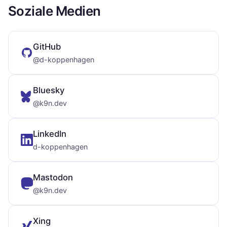
Soziale Medien
GitHub
@d-koppenhagen
Bluesky
@k9n.dev
LinkedIn
d-koppenhagen
Mastodon
@k9n.dev
Xing