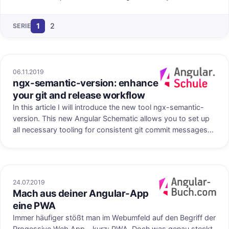
blog post, I will show you how you can easily create a
blogging app by using the power of Angular and the help
1
2
SERIE
of Scully static site generator. It will automatically detect all
app routes and create static pages out of them that are
ready to ship for production.
06.11.2019
ngx-semantic-version: enhance
Veröffentlicht au
your git and release workflow
In this article I will introduce the new tool ngx-semantic-
version. This new Angular Schematic allows you to set up
all necessary tooling for consistent git commit messages
and publishing new versions. It will help you to keep your
CHANGELOG.md file up to date and to release new tagged
versions. All this is done by leveraging great existing tools
like commitizen, commitlint and standard-version.
24.07.2019
Mach aus deiner Angular-App
Veröffentlicht au
eine PWA
Immer häufiger stößt man im Webumfeld auf den Begriff der
Progessive Web App – kurz: PWA. Doch was genau steckt