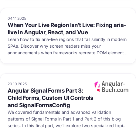
04.11.2025
When Your Live Region Isn't Live: Fixing aria-
live in Angular, React, and Vue
Learn how to fix aria-live regions that fail silently in modern
SPAs. Discover why screen readers miss your
announcements when frameworks recreate DOM elements,
understand the difference between polite and assertive
announcements, learn about live region roles and the native
output element, and implement two reliable patterns - local
and global live regions - with concrete examples for
20.10.2025
Angular, Vue, and React applications.
Angular Signal Forms Part 3:
uf angular-buch.com
Veröffentlicht au
Child Forms, Custom UI Controls
and SignalFormsConfig
We covered fundamentals and advanced validation
patterns of Signal Forms in Part 1 and Part 2 of this blog
series. In this final part, we'll explore two specialized topics
that are relevant for large and modular forms: child forms