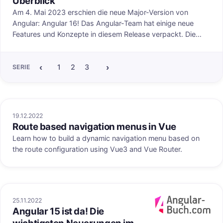
Überblick
Am 4. Mai 2023 erschien die neue Major-Version von
Angular: Angular 16! Das Angular-Team hat einige neue
Features und Konzepte in diesem Release verpackt. Die
größte Neuerung sind die Signals, die als erste Developer
Preview in der neuen Version ausprobiert werden können.
‹
›
1
2
3
4
5
6
7
8
9
10
11
12
SERIE
19.12.2022
Route based navigation menus in Vue
Learn how to build a dynamic navigation menu based on
the route configuration using Vue3 and Vue Router.
25.11.2022
Angular 15 ist da! Die
uf angular-buch.com
Veröffentlicht au