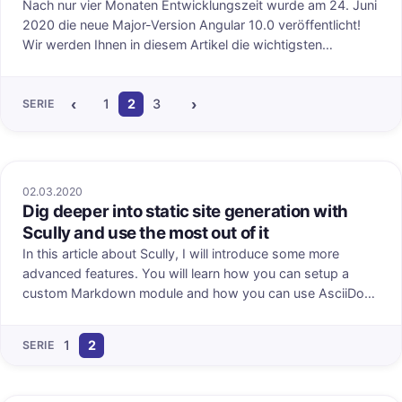
Nach nur vier Monaten Entwicklungszeit wurde am 24. Juni
2020 die neue Major-Version Angular 10.0 veröffentlicht!
Wir werden Ihnen in diesem Artikel die wichtigsten
Neuerungen vorstellen.
‹
›
1
2
3
4
5
6
7
8
9
10
11
12
SERIE
02.03.2020
Dig deeper into static site generation with
Scully and use the most out of it
In this article about Scully, I will introduce some more
advanced features. You will learn how you can setup a
custom Markdown module and how you can use AsciiDoc
with Scully. I will guide you through the process of how to
handle protected routes using a custom route plugin.
1
2
SERIE