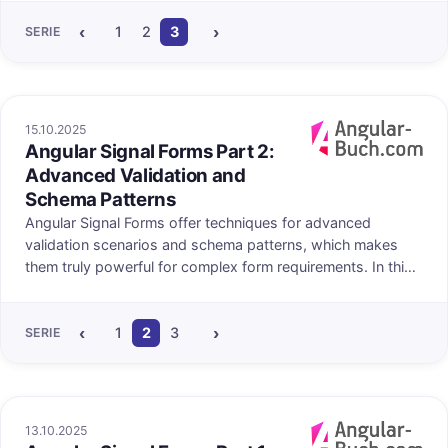
and custom UI controls. Last but not least, we'll have a
‹
›
look at providing a custom SignalFormsConfig.
1
2
3
4
SERIE
15.10.2025
Angular Signal Forms Part 2:
uf angular-buch.com
Veröffentlicht au
Advanced Validation and
Schema Patterns
Angular Signal Forms offer techniques for advanced
validation scenarios and schema patterns, which makes
them truly powerful for complex form requirements. In this
article, we will go beyond basic field validation as we
covered it in Part 1: We will learn about custom schema
‹
›
validation, cross-field validation, conditional validation,
1
2
3
4
SERIE
asynchronous validation, and how to handle server-side
errors gracefully.
13.10.2025