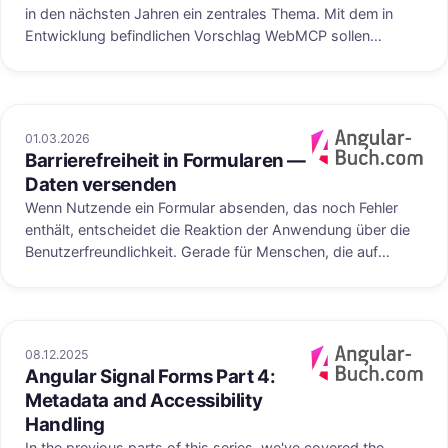
in den nächsten Jahren ein zentrales Thema. Mit dem in
Entwicklung befindlichen Vorschlag WebMCP sollen
Webseiten dem Browser – und damit angeschlossenen KI-
Agenten – strukturierte Tools zur Verfügung stellen können.
Die Webseite deklariert ihre Fähigkeiten, und der Agent ruft
sie direkt auf.
01.03.2026
Barrierefreiheit in Formularen —
Veröffentlicht au
Daten versenden
Wenn Nutzende ein Formular absenden, das noch Fehler
enthält, entscheidet die Reaktion der Anwendung über die
Benutzerfreundlichkeit. Gerade für Menschen, die auf
Screenreader oder Tastaturnavigation angewiesen sind, ist
ein durchdachtes Verhalten beim Absenden essenziell. In
diesem Artikel betrachten wir verschiedene Varianten, wie
wir bei der Nutzung von Angular Signal Forms auf ein
08.12.2025
ungültiges Absenden reagieren können.
Angular Signal Forms Part 4:
uf angular-buch.com
Veröffentlicht au
Metadata and Accessibility
Handling
In the previous parts of this series, we've covered the