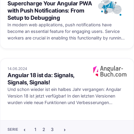
Supercharge Your Angular PWA
Veröffentlicht au
with Push Notifications: From
Setup to Debugging
In modern web applications, push notifications have
become an essential feature for engaging users. Service
workers are crucial in enabling this functionality by running
scripts in the background, independent of a web page.
This guide will walk you through setting up a service
worker with push notifications in Angular, including testing,
verifying, debugging, and avoiding common pitfalls.
14.06.2024
Angular 18 ist da: Signals,
uf angular-buch.com
Veröffentlicht au
Signals, Signals!
Und schon wieder ist ein halbes Jahr vergangen: Angular
Version 18 ist jetzt verfügbar! In den letzten Versionen
wurden viele neue Funktionen und Verbesserungen
eingeführt. Diesmal lag der Fokus darauf, die bereits
ausgelieferten APIs zu stabilisieren, diverse Feature
Requests zu bearbeiten und eines der am meisten
nachgefragten Projekte auf der Roadmap experimentell zu
‹
›
1
2
3
4
5
6
7
8
9
10
11
12
SERIE