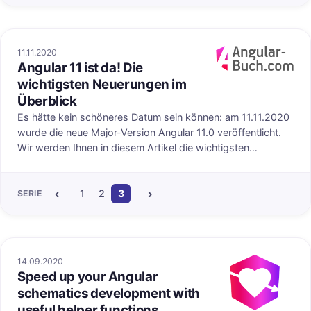
11.11.2020
Angular 11 ist da! Die
uf angular-buch.com
Veröffentlicht au
wichtigsten Neuerungen im
Überblick
Es hätte kein schöneres Datum sein können: am 11.11.2020
wurde die neue Major-Version Angular 11.0 veröffentlicht.
Wir werden Ihnen in diesem Artikel die wichtigsten
Neuerungen vorstellen.
‹
›
1
2
3
4
5
6
7
8
9
10
11
12
SERIE
14.09.2020
Speed up your Angular
Veröffentlicht au
schematics development with
useful helper functions