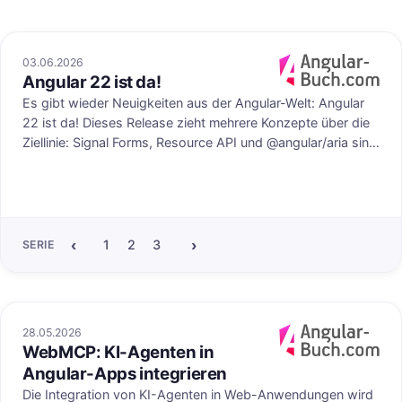
03.06.2026
Angular 22 ist da!
uf angular-buch.com
Veröffentlicht au
Es gibt wieder Neuigkeiten aus der Angular-Welt: Angular
22 ist da! Dieses Release zieht mehrere Konzepte über die
Ziellinie: Signal Forms, Resource API und @angular/aria sind
stable. Der HttpClient setzt nun standardmäßig auf die
moderne Fetch API, und es wurde ein neuer @Service()-
Decorator eingeführt. Diese und einige weitere Neuerungen
stellen wir in diesem Blogpost vor.
‹
›
1
2
3
4
5
6
7
8
9
10
11
12
SERIE
28.05.2026
WebMCP: KI-Agenten in
Veröffentlicht au
Angular-Apps integrieren
Die Integration von KI-Agenten in Web-Anwendungen wird