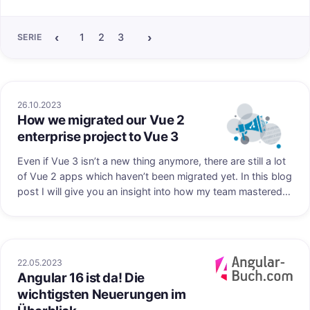
neuen Features. Wir fassen die wichtigsten Neuigkeiten zu
Angular 17 in diesem Blogpost zusammen.
‹
›
1
2
3
4
5
6
7
8
9
10
11
12
SERIE
26.10.2023
How we migrated our Vue 2
Veröffentlicht au
enterprise project to Vue 3
Even if Vue 3 isn’t a new thing anymore, there are still a lot
of Vue 2 apps which haven’t been migrated yet. In this blog
post I will give you an insight into how my team mastered
the migration and what pitfalls we faced.
22.05.2023
Angular 16 ist da! Die
uf angular-buch.com
Veröffentlicht au
wichtigsten Neuerungen im