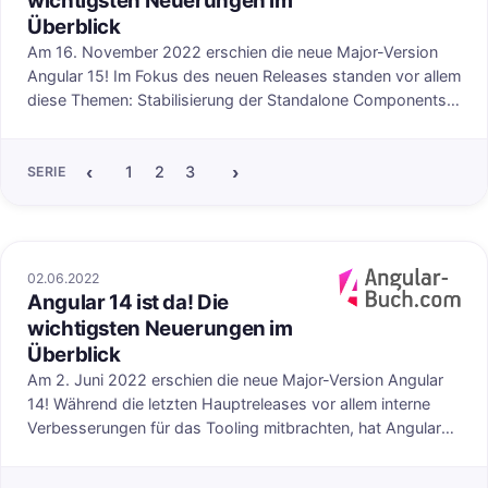
wichtigsten Neuerungen im
Überblick
Am 16. November 2022 erschien die neue Major-Version
Angular 15! Im Fokus des neuen Releases standen vor allem
diese Themen: Stabilisierung der Standalone Components,
funktionale Guards, Resolver und Interceptors sowie die
Vereinfachung der initial generierten Projektdateien.
‹
›
1
2
3
4
5
6
7
8
9
10
11
12
SERIE
02.06.2022
Angular 14 ist da! Die
uf angular-buch.com
Veröffentlicht au
wichtigsten Neuerungen im
Überblick
Am 2. Juni 2022 erschien die neue Major-Version Angular
14! Während die letzten Hauptreleases vor allem interne
Verbesserungen für das Tooling mitbrachten, hat Angular
14 einige spannende neue Features mit an Bord. In diesem
Artikel stellen wir wie immer die wichtigsten Neuigkeiten