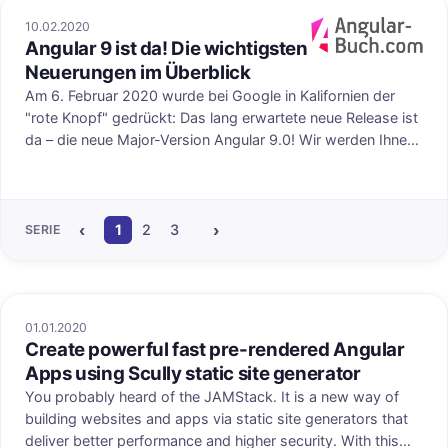
10.02.2020
Angular 9 ist da! Die wichtigsten
Veröffentlicht au
Neuerungen im Überblick
Am 6. Februar 2020 wurde bei Google in Kalifornien der
"rote Knopf" gedrückt: Das lang erwartete neue Release ist
da – die neue Major-Version Angular 9.0! Wir werden Ihnen
in diesem Artikel die wichtigsten Neuerungen vorstellen.
‹
›
1
2
3
4
5
6
7
8
9
10
11
12
SERIE
01.01.2020
Create powerful fast pre-rendered Angular
Apps using Scully static site generator
You probably heard of the JAMStack. It is a new way of
building websites and apps via static site generators that
deliver better performance and higher security. With this