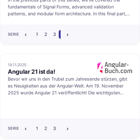
fundamentals of Signal Forms, advanced validation
patterns, and modular form architecture. In this final part,
we'll explore the power of assigning field metadata. We'll
also have a look at how we can automatically add helpful
‹
›
ARIA attributes based on a field state to make our forms
1
2
3
4
SERIE
even more inclusive and accessible.
19.11.2025
Angular 21 ist da!
uf angular-buch.com
Veröffentlicht au
Bevor wir uns in den Trubel zum Jahresende stürzen, gibt
es Neuigkeiten aus der Angular-Welt: Am 19. November
2025 wurde Angular 21 veröffentlicht! Die wichtigsten
Neuigkeiten: Signal Forms, Zoneless Apps, Testing mit
Vitest, das neue Paket @angular/aria und mehr
Unterstützung für AI-Assistenten.
‹
›
1
2
3
4
5
6
7
8
9
10
11
12
SERIE