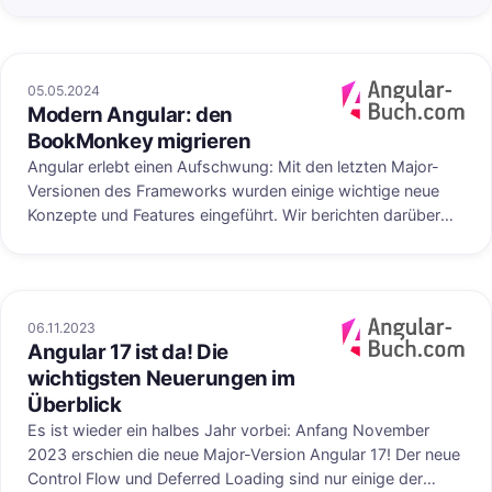
veröffentlichen: die Zoneless Change Detection.
05.05.2024
Modern Angular: den
Veröffentlicht au
BookMonkey migrieren
Angular erlebt einen Aufschwung: Mit den letzten Major-
Versionen des Frameworks wurden einige wichtige neue
Konzepte und Features eingeführt. Wir berichten darüber
regelmäßig in unseren Blogposts zu den Angular-Releases.
In diesem Artikel wollen wir das Beispielprojekt
"BookMonkey" aus dem Angular-Buch aktualisieren und die
neuesten Konzepte von Angular praktisch einsetzen.
06.11.2023
Angular 17 ist da! Die
uf angular-buch.com
Veröffentlicht au
wichtigsten Neuerungen im
Überblick
Es ist wieder ein halbes Jahr vorbei: Anfang November
2023 erschien die neue Major-Version Angular 17! Der neue
Control Flow und Deferred Loading sind nur einige der