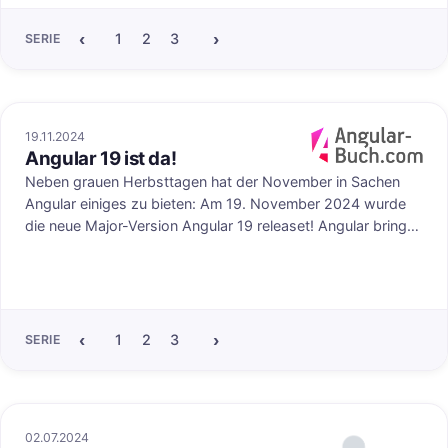
‹
›
1
2
3
4
5
6
7
8
9
10
11
12
SERIE
19.11.2024
Angular 19 ist da!
uf angular-buch.com
Veröffentlicht au
Neben grauen Herbsttagen hat der November in Sachen
Angular einiges zu bieten: Am 19. November 2024 wurde
die neue Major-Version Angular 19 releaset! Angular bringt
mit der Resource API und dem Linked Signal einige neue
Features mit. Standalone Components müssen außerdem
nicht mehr explizit als solche markiert werden. Wir stellen in
diesem Blogpost alle wichtigen Neuerungen vor!
‹
›
1
2
3
4
5
6
7
8
9
10
11
12
SERIE
02.07.2024