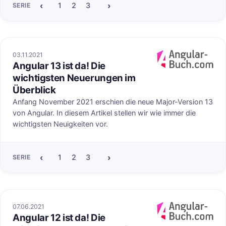
‹
›
vor.
1
2
3
4
5
6
7
8
9
10
11
12
SERIE
03.11.2021
Angular 13 ist da! Die
uf angular-buch.com
Veröffentlicht au
wichtigsten Neuerungen im
Überblick
Anfang November 2021 erschien die neue Major-Version 13
von Angular. In diesem Artikel stellen wir wie immer die
wichtigsten Neuigkeiten vor.
‹
›
1
2
3
4
5
6
7
8
9
10
11
12
SERIE
07.06.2021
Angular 12 ist da! Die
uf angular-buch.com
Veröffentlicht au