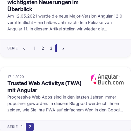
wichtigsten Neuerungen im
Überblick
Am 12.05.2021 wurde die neue Major-Version Angular 12.0
veröffentlicht – ein halbes Jahr nach dem Release von
Angular 11. In diesem Artikel stellen wir wieder die
wichtigsten Neuerungen vor.
‹
›
1
2
3
4
5
6
7
8
9
10
11
12
SERIE
17.11.2020
Trusted Web Activitys (TWA)
uf angular-buch.com
Veröffentlicht au
mit Angular
Progressive Web Apps sind in den letzten Jahren immer
populärer geworden. In diesem Blogpost werde ich Ihnen
zeigen, wie Sie Ihre PWA auf einfachem Weg in den Google
Play Store für Android bringen können, ohne eine echte
Android-App mit Webview zu entwickeln, die lediglich eine
1
2
SERIE
Website aufruft.